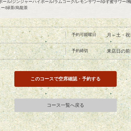
ール/ジンジャーハイボール/ラムコーク/レモンサワー/ゆず蜜サワー/
ー/緑茶/烏龍茶
予約可能曜日
月～土・祝
予約締切
来店日の前
このコースで空席確認・予約する
コース一覧へ戻る