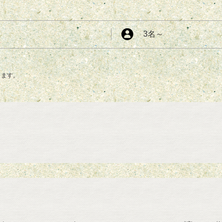
3名
～
ります。